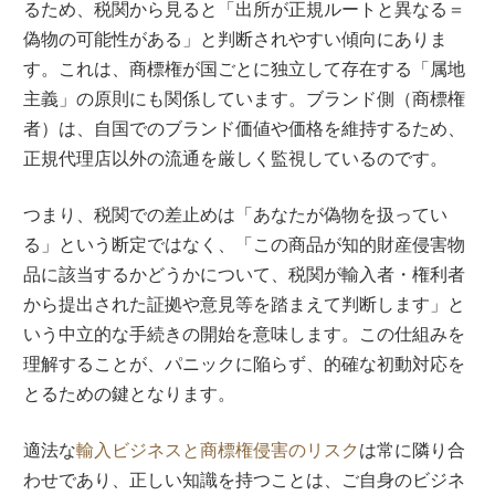
るため、税関から見ると「出所が正規ルートと異なる＝
偽物の可能性がある」と判断されやすい傾向にありま
す。これは、商標権が国ごとに独立して存在する「属地
主義」の原則にも関係しています。ブランド側（商標権
者）は、自国でのブランド価値や価格を維持するため、
正規代理店以外の流通を厳しく監視しているのです。
つまり、税関での差止めは「あなたが偽物を扱ってい
る」という断定ではなく、「この商品が知的財産侵害物
品に該当するかどうかについて、税関が輸入者・権利者
から提出された証拠や意見等を踏まえて判断します」と
いう中立的な手続きの開始を意味します。この仕組みを
理解することが、パニックに陥らず、的確な初動対応を
とるための鍵となります。
適法な
輸入ビジネスと商標権侵害のリスク
は常に隣り合
わせであり、正しい知識を持つことは、ご自身のビジネ