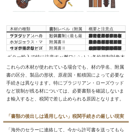
木材の種類
規制レベル（附属書）
概要と注意点
ブラジリアン・ローズウッド（ハカランダ）
附属書Ⅰ（最も厳しい規制）
商業目的の国際取引は原則禁止。ヴィンテージギターの指板やボディに多く使用されており、トラブルの主因となりやすい木材です。例外的な許可を得るには極めて厳格な条件を満たす必要があります。
ホンジュラス・マホガニー
附属書Ⅱ
多くのギターのネックやボディに使用される木材です。ただし、規制対象となる範囲は丸太・製材・単板・合板などに限定される場合があり、完成したギターについては、材の学名や形状、原産国、船積国、各国の運用を確認する必要があります。
インディアン・ローズウッドなど（その他のローズウッド属全般）
附属書Ⅱ
かつてはローズウッド属全体が広く規制対象となっていましたが、2019年11月26日の附属書改正により、附属書Ⅱのローズウッドを使用した楽器、楽器部品および附属品は、原則としてワシントン条約に基づく規制対象外となりました。ただし、ブラジリアン・ローズウッド（Dalbergia nigra）は附属書Ⅰの規制が維持されているため、引き続き注意が必要です。
ギター輸入で特に注意すべきワシントン条約規制対象木材
これらの木材が使われている場合でも、材の学名、附属
書の区分、製品の形状、原産国・船積国によって必要な
手続きは異なります。特にブラジリアン・ローズウッド
など規制が残る材については、必要書類を確認しないま
ま輸入すると、税関で差し止められる原因となります。
「書類の後出しは通用しない」税関手続きの厳しい現実
「海外のセラーに連絡して、今から許可書を送ってもら