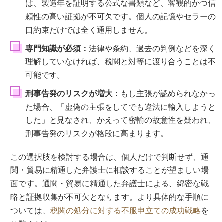
は、製造年を証明する公式な書類など、客観的かつ信
頼性の高い証拠が不可欠です。個人の記憶やセラーの
口約束だけでは全く通用しません。
専門知識が必須：
法律や条約、過去の判例などを深く
理解していなければ、税関と対等に渡り合うことは不
可能です。
刑事告発のリスクが増大：
もし主張が認められなかっ
た場合、「虚偽の主張をしてでも違法に輸入しようと
した」と見なされ、かえって密輸の故意性を疑われ、
刑事告発のリスクが格段に高まります。
この選択肢を検討する場合は、個人だけで判断せず、通
関・貿易に精通した弁護士に相談することが望ましい場
面です。通関・貿易に精通した弁護士による、綿密な戦
略と証拠収集が不可欠となります。より具体的な手順に
ついては、
税関の処分に対する不服申立ての成功戦略
を