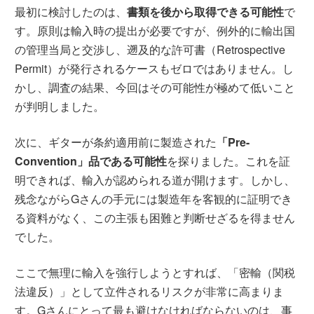
最初に検討したのは、
書類を後から取得できる可能性
で
す。原則は輸入時の提出が必要ですが、例外的に輸出国
の管理当局と交渉し、遡及的な許可書（Retrospective
Permit）が発行されるケースもゼロではありません。し
かし、調査の結果、今回はその可能性が極めて低いこと
が判明しました。
次に、ギターが条約適用前に製造された
「Pre-
Convention」品である可能性
を探りました。これを証
明できれば、輸入が認められる道が開けます。しかし、
残念ながらGさんの手元には製造年を客観的に証明でき
る資料がなく、この主張も困難と判断せざるを得ません
でした。
ここで無理に輸入を強行しようとすれば、「密輸（関税
法違反）」として立件されるリスクが非常に高まりま
す。Gさんにとって最も避けなければならないのは、事