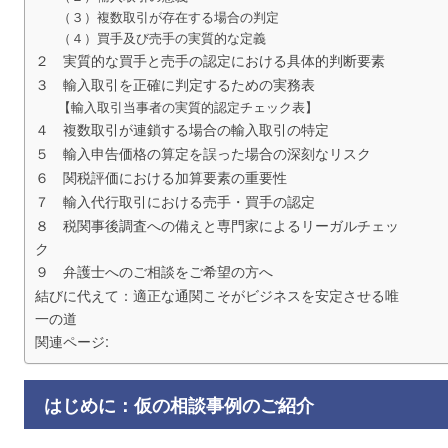
（３）複数取引が存在する場合の判定
（４）買手及び売手の実質的な定義
２ 実質的な買手と売手の認定における具体的判断要素
３ 輸入取引を正確に判定するための実務表
【輸入取引当事者の実質的認定チェック表】
４ 複数取引が連鎖する場合の輸入取引の特定
５ 輸入申告価格の算定を誤った場合の深刻なリスク
６ 関税評価における加算要素の重要性
７ 輸入代行取引における売手・買手の認定
８ 税関事後調査への備えと専門家によるリーガルチェッ
ク
９ 弁護士へのご相談をご希望の方へ
結びに代えて：適正な通関こそがビジネスを安定させる唯
一の道
関連ページ:
はじめに：仮の相談事例のご紹介