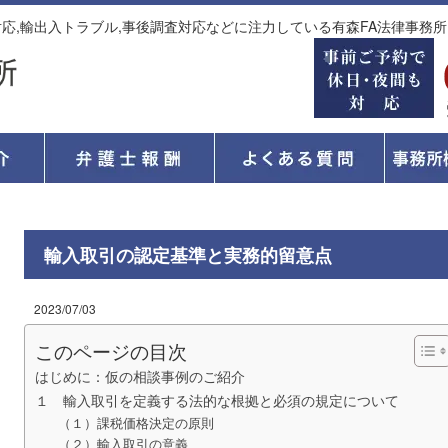
対応,輸出入トラブル,事後調査対応などに注力している有森FA法律事務所
輸入取引の認定基準と実務的留意点
2023/07/03
このページの目次
はじめに：仮の相談事例のご紹介
１ 輸入取引を定義する法的な根拠と必須の規定について
（１）課税価格決定の原則
（２）輸入取引の意義