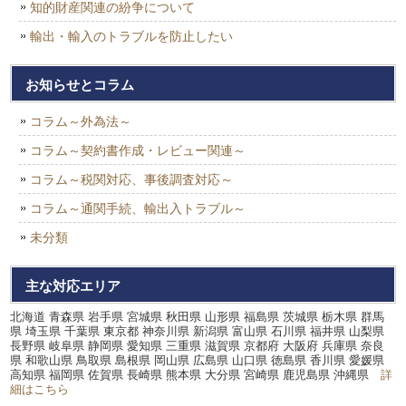
知的財産関連の紛争について
輸出・輸入のトラブルを防止したい
お知らせとコラム
コラム～外為法～
コラム～契約書作成・レビュー関連～
コラム～税関対応、事後調査対応～
コラム～通関手続、輸出入トラブル～
未分類
主な対応エリア
北海道 青森県 岩手県 宮城県 秋田県 山形県 福島県 茨城県 栃木県 群馬
県 埼玉県 千葉県 東京都 神奈川県 新潟県 富山県 石川県 福井県 山梨県
長野県 岐阜県 静岡県 愛知県 三重県 滋賀県 京都府 大阪府 兵庫県 奈良
県 和歌山県 鳥取県 島根県 岡山県 広島県 山口県 徳島県 香川県 愛媛県
高知県 福岡県 佐賀県 長崎県 熊本県 大分県 宮崎県 鹿児島県 沖縄県
詳
細はこちら