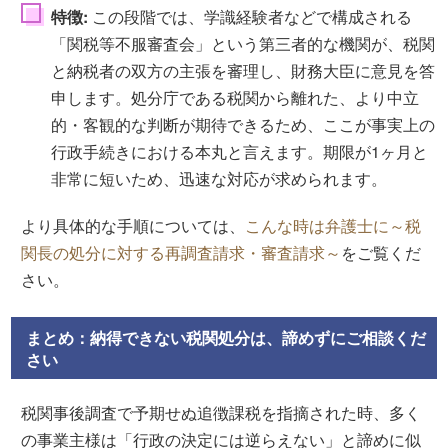
特徴:
この段階では、学識経験者などで構成される
「関税等不服審査会」という第三者的な機関が、税関
と納税者の双方の主張を審理し、財務大臣に意見を答
申します。処分庁である税関から離れた、より中立
的・客観的な判断が期待できるため、ここが事実上の
行政手続きにおける本丸と言えます。期限が1ヶ月と
非常に短いため、迅速な対応が求められます。
より具体的な手順については、
こんな時は弁護士に～税
関長の処分に対する再調査請求・審査請求～
をご覧くだ
さい。
まとめ：納得できない税関処分は、諦めずにご相談くだ
さい
税関事後調査で予期せぬ追徴課税を指摘された時、多く
の事業主様は「行政の決定には逆らえない」と諦めに似