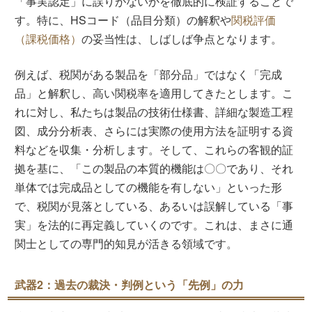
「事実認定」に誤りがないかを徹底的に検証することで
す。特に、HSコード（品目分類）の解釈や
関税評価
（課税価格）
の妥当性は、しばしば争点となります。
例えば、税関がある製品を「部分品」ではなく「完成
品」と解釈し、高い関税率を適用してきたとします。こ
れに対し、私たちは製品の技術仕様書、詳細な製造工程
図、成分分析表、さらには実際の使用方法を証明する資
料などを収集・分析します。そして、これらの客観的証
拠を基に、「この製品の本質的機能は〇〇であり、それ
単体では完成品としての機能を有しない」といった形
で、税関が見落としている、あるいは誤解している「事
実」を法的に再定義していくのです。これは、まさに通
関士としての専門的知見が活きる領域です。
武器2：過去の裁決・判例という「先例」の力