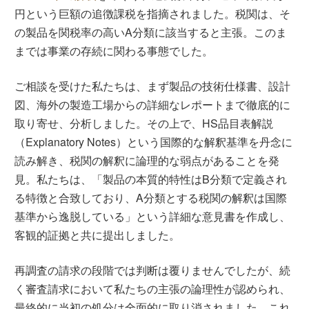
円という巨額の追徴課税を指摘されました。税関は、そ
の製品を関税率の高いA分類に該当すると主張。このま
までは事業の存続に関わる事態でした。
ご相談を受けた私たちは、まず製品の技術仕様書、設計
図、海外の製造工場からの詳細なレポートまで徹底的に
取り寄せ、分析しました。その上で、HS品目表解説
（Explanatory Notes）という国際的な解釈基準を丹念に
読み解き、税関の解釈に論理的な弱点があることを発
見。私たちは、「製品の本質的特性はB分類で定義され
る特徴と合致しており、A分類とする税関の解釈は国際
基準から逸脱している」という詳細な意見書を作成し、
客観的証拠と共に提出しました。
再調査の請求の段階では判断は覆りませんでしたが、続
く審査請求において私たちの主張の論理性が認められ、
最終的に当初の処分は全面的に取り消されました。これ