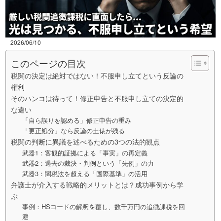
2026/06/10
このページの目次
税関の決定は絶対ではない！不服申し立てという反論の
権利
そのハンコは待って！修正申告と不服申し立ての決定的
な違い
「自ら誤りを認める」修正申告の重み
「更正処分」なら反論の土俵が残る
税関の判断に異議を述べるための3つの法的観点
武器1：客観的証拠による「事実」の再定義
武器2：過去の裁決・判例という「先例」の力
武器3：関税法を超える「国際基準」の活用
弁護士が介入する戦略的メリットとは？成功事例から学
ぶ
事例：HSコードの解釈を覆し、数千万円の追徴課税を回
避