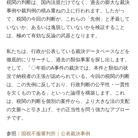
税関の判断は、国内法規だけでなく、過去の膨大な裁決
事例や裁判例の積み重ねの上に行われます。したがっ
て、税関の今回の判断が、これらの「先例」と矛盾して
いないか、あるいは逸脱していないかを検証すること
は、極めて有効な反論の武器となります。
私たちは、行政が公表している裁決データベースなどを
徹底的にリサーチし、過去の類似事案を探し出します。
そして、「〇年前のA事件の裁決では、本件と類似の状
況で納税者の主張が認められている。今回の税関の判断
は、この先例に反しており、行政判断の公平性・一貫性
を欠くものである」といった論理を構築します。これ
は、税関の判断を個別の案件から、より大きな法の支配
の文脈へと引き上げ、その正当性を問う強力なアプロー
チです。
参照：
国税不服審判所｜公表裁決事例