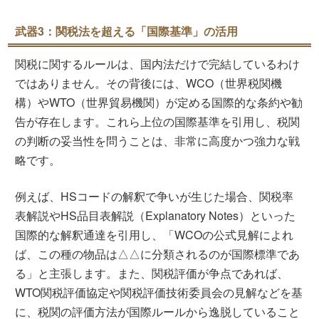
武器3：関税法を超える「国際基準」の活用
関税に関するルールは、国内法だけで完結しているわけ
ではありません。その背後には、WCO（世界税関機
構）やWTO（世界貿易機関）が定める国際的な条約や勧
告が存在します。これら上位の国際基準を引用し、税関
の判断の妥当性を問うことは、非常に高度かつ強力な戦
略です。
例えば、HSコードの解釈で争いが生じた場合、関税率
表解説やHS品目表解説（Explanatory Notes）といった
国際的な解釈通達を引用し、「WCOの公式見解によれ
ば、この種の物品は△△に分類されるのが国際標準であ
る」と主張します。また、関税評価が争点であれば、
WTO関税評価協定や関税評価技術委員会の見解などを基
に、税関の評価方法が国際ルールから逸脱していること