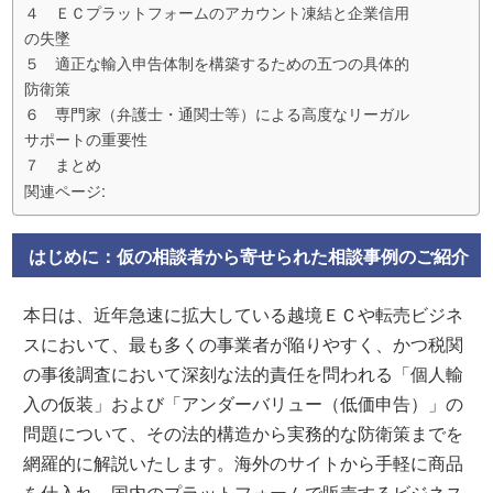
４ ＥＣプラットフォームのアカウント凍結と企業信用
の失墜
５ 適正な輸入申告体制を構築するための五つの具体的
防衛策
６ 専門家（弁護士・通関士等）による高度なリーガル
サポートの重要性
７ まとめ
関連ページ:
はじめに：仮の相談者から寄せられた相談事例のご紹介
本日は、近年急速に拡大している越境ＥＣや転売ビジネ
スにおいて、最も多くの事業者が陥りやすく、かつ税関
の事後調査において深刻な法的責任を問われる「個人輸
入の仮装」および「アンダーバリュー（低価申告）」の
問題について、その法的構造から実務的な防衛策までを
網羅的に解説いたします。海外のサイトから手軽に商品
を仕入れ、国内のプラットフォームで販売するビジネス